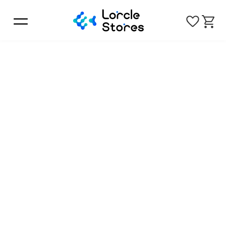
トップ
お問い合わせ
フォーム
お問い合わせ
inquiry
以下のフォームよりお問い合わせください。
お問い合わせは弊社営業時間中に順次対応致しますが、
お返事にはお時間を頂戴する場合がございます。
お問い合わせ送信後に自動返信メールが届かない場合は
下記をご確認ください。
・迷惑メールフォルダに振り分けられていないかご確認